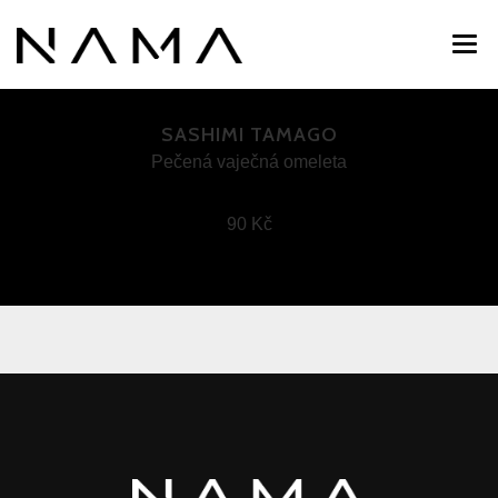
O NÁS
SASHIMI TAMAGO
MENU
Pečená vaječná omeleta
KONTAKT
90 Kč
+ 420 607 047 047
nama@nama.cz