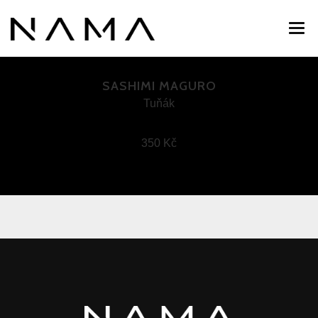
O NÁS
SASHIMI MAGURO
MENU
Tuňák
KONTAKT
350 Kč
+ 420 607 047 047
nama@nama.cz